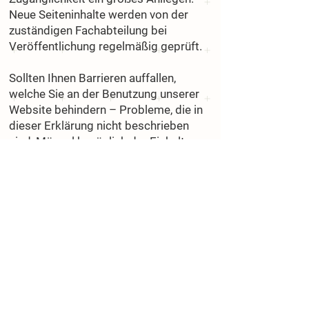
Neue Seiteninhalte werden von der
zuständigen Fachabteilung bei
Veröffentlichung regelmäßig geprüft.
Sollten Ihnen Barrieren auffallen,
welche Sie an der Benutzung unserer
Website behindern – Probleme, die in
dieser Erklärung nicht beschrieben
sind, Mängel bezüglich der Einhaltung
der Barrierefreiheitsanforderungen –
so bitten wir Sie, uns diese per E-Mail
mitzuteilen. Wir werden Ihre Anfrage
prüfen und Sie zeitnah kontaktieren.
Sämtliche Mitteilungen und
Anregungen senden Sie uns bitte an
die im Impressum angegebene E-Mail-
Kontaktadresse mit dem Betreff
„Meldung einer Barriere“
. Bitte
erläutern Sie konkret das Problem und