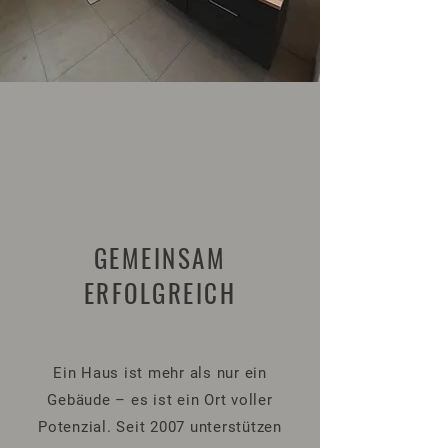
GEMEINSAM
ERFOLGREICH
Ein Haus ist mehr als nur ein
Gebäude – es ist ein Ort voller
Potenzial. Seit 2007 unterstützen