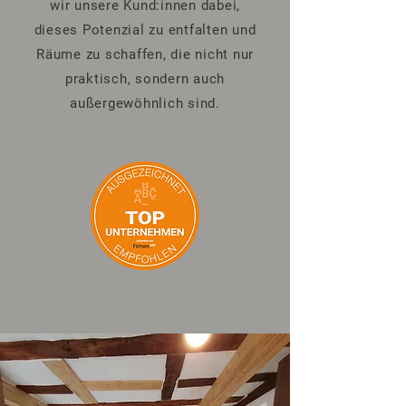
wir unsere Kund:innen dabei,
dieses Potenzial zu entfalten und
Räume zu schaffen, die nicht nur
praktisch, sondern auch
außergewöhnlich sind.